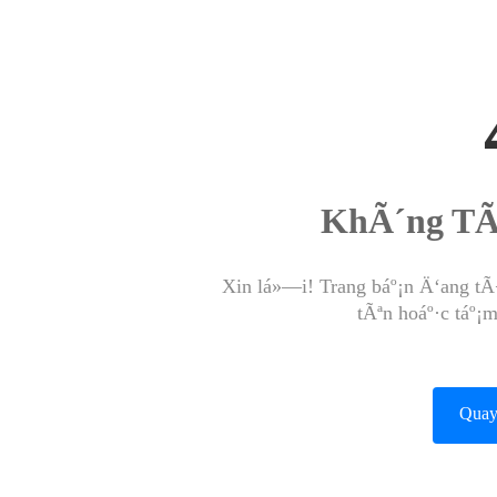
KhÃ´ng TÃ
Xin lá»—i! Trang báº¡n Ä‘ang tÃ
tÃªn hoáº·c táº¡
Quay